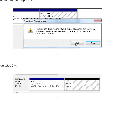
olume va être supprimé.
–
on alloué
».
–