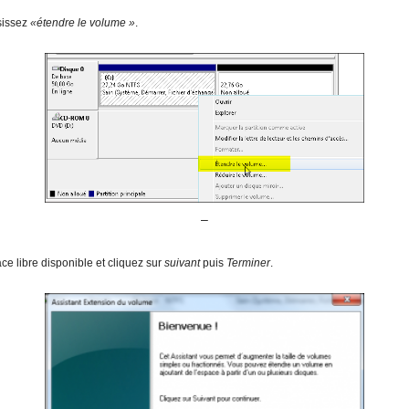
isissez
«étendre le volume »
.
–
ace libre disponible et cliquez sur
suivant
puis
Terminer
.