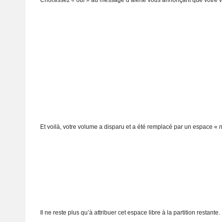
Choisissez
« oui »
au message d’alerte vous annonçant que votre v
Et voilà, votre volume a disparu et a été remplacé par un espace «
n
Il ne reste plus qu’à attribuer cet espace libre à la partition restante.