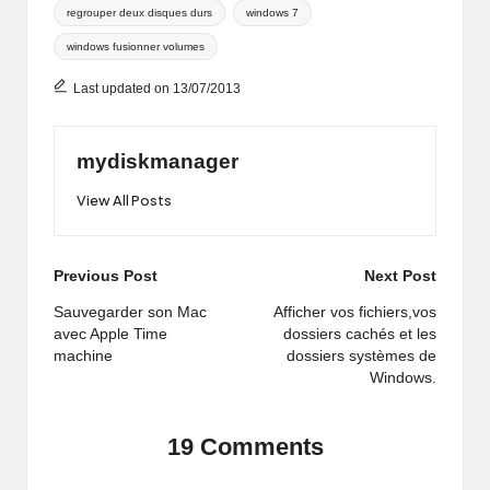
regrouper deux disques durs
windows 7
windows fusionner volumes
Last updated on 13/07/2013
mydiskmanager
View All Posts
Post
Previous Post
Next Post
navigation
Sauvegarder son Mac
Afficher vos fichiers,vos
avec Apple Time
dossiers cachés et les
machine
dossiers systèmes de
Windows.
19 Comments