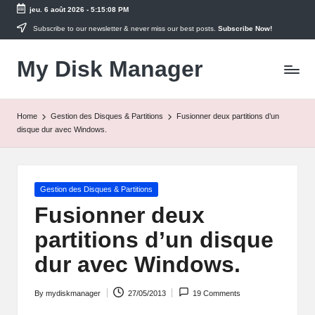
jeu. 6 août 2026
-
5:15:08 PM
Skip
Subscribe to our newsletter & never miss our best posts.
Subscribe Now!
to
My Disk Manager
content
Prenez
soin
de
vos
Home
Gestion des Disques & Partitions
Fusionner deux partitions d’un
disques
disque dur avec Windows.
!
Posted
Gestion des Disques & Partitions
in
Fusionner deux
partitions d’un disque
dur avec Windows.
By
mydiskmanager
27/05/2013
19 Comments
Posted
by