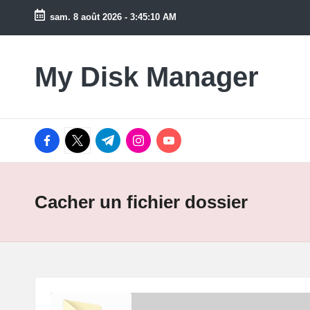
sam. 8 août 2026
-
3:45:10 AM
Skip
to
My Disk Manager
Prenez
content
soin
de
vos
facebook.com
twitter.com
t.me
instagram.com
youtube.com
disques
!
Cacher un fichier dossier